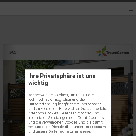
Ihre Privatsphäre ist uns
wichtig
Wir verwenden Cookies, um Funktionen
technisch zu ermöglichen und die
Nutzererfahrung langfristig zu verbessern
und zu verstehen. Bitte wählen Sie aus, welche
Arten von Cookies Sie nutzen möchten und
informieren Sie sich gerne im Detail über uns
und die verwendeten Cookies und die damit
verbundenen Dienste über unser
Impressum
und unsere
Datenschutzhinweise
.