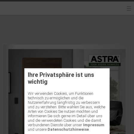
Ihre Privatsphäre ist uns
wichtig
Wir verwenden Cookies, um Funktionen
technisch zu ermöglichen und die
Nutzererfahrung langfristig zu verbessern
und zu verstehen. Bitte wählen Sie aus, welche
Arten von Cookies Sie nutzen möchten und
informieren Sie sich gerne im Detail über uns
und die verwendeten Cookies und die damit
verbundenen Dienste über unser
Impressum
und unsere
Datenschutzhinweise
.