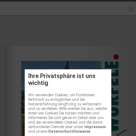
Ihre Privatsphäre ist uns
wichtig
Wir verwenden Cookies, um Funktionen
technisch zu ermöglichen und die
Nutzererfahrung langfristig zu verbessern
und zu verstehen. Bitte wählen Sie aus, welche
Arten von Cookies Sie nutzen möchten und
informieren Sie sich gerne im Detail über uns
und die verwendeten Cookies und die damit
verbundenen Dienste über unser
Impressum
und unsere
Datenschutzhinweise
.