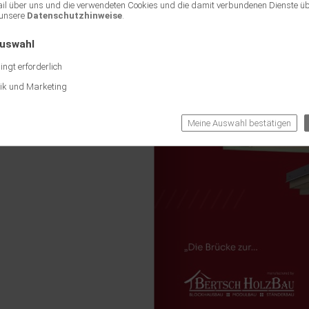
ail über uns und die verwendeten Cookies und die damit verbundenen Dienste ü
unsere
Datenschutzhinweise
.
Auswahl
ngt erforderlich
tik und Marketing
Meine Auswahl bestätigen