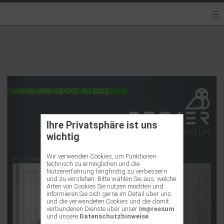
Ihre Privatsphäre ist uns
wichtig
Wir verwenden Cookies, um Funktionen
technisch zu ermöglichen und die
Nutzererfahrung langfristig zu verbessern
und zu verstehen. Bitte wählen Sie aus, welche
Arten von Cookies Sie nutzen möchten und
informieren Sie sich gerne im Detail über uns
und die verwendeten Cookies und die damit
verbundenen Dienste über unser
Impressum
und unsere
Datenschutzhinweise
.