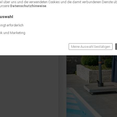
ail über uns und die verwendeten Cookies und die damit verbundenen Dienste ü
unsere
Datenschutzhinweise
.
Auswahl
ngt erforderlich
tik und Marketing
Meine Auswahl bestätigen