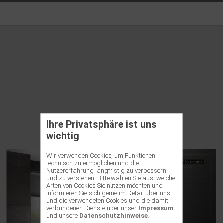
Ihre Privatsphäre ist uns
wichtig
Wir verwenden Cookies, um Funktionen
technisch zu ermöglichen und die
Nutzererfahrung langfristig zu verbessern
und zu verstehen. Bitte wählen Sie aus, welche
Arten von Cookies Sie nutzen möchten und
informieren Sie sich gerne im Detail über uns
und die verwendeten Cookies und die damit
verbundenen Dienste über unser
Impressum
und unsere
Datenschutzhinweise
.