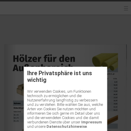
Ihre Privatsphäre ist uns
wichtig
Wir verwenden Cookies, um Funktionen
technisch zu ermöglichen und die
Nutzererfahrung langfristig zu verbessern
und zu verstehen. Bitte wählen Sie aus, welche
Arten von Cookies Sie nutzen möchten und
informieren Sie sich gerne im Detail über uns
und die verwendeten Cookies und die damit
verbundenen Dienste über unser
Impressum
und unsere
Datenschutzhinweise
.