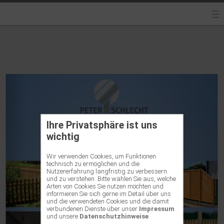
Ihre Privatsphäre ist uns
wichtig
Wir verwenden Cookies, um Funktionen
technisch zu ermöglichen und die
Nutzererfahrung langfristig zu verbessern
und zu verstehen. Bitte wählen Sie aus, welche
Arten von Cookies Sie nutzen möchten und
informieren Sie sich gerne im Detail über uns
und die verwendeten Cookies und die damit
verbundenen Dienste über unser
Impressum
und unsere
Datenschutzhinweise
.