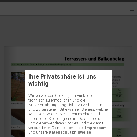
Ihre Privatsphäre ist uns
wichtig
Wir verwenden Cookies, um Funktionen
technisch zu ermöglichen und die
Nutzererfahrung langfristig zu verbessern
und zu verstehen. Bitte wählen Sie aus, welche
Arten von Cookies Sie nutzen möchten und
informieren Sie sich gerne im Detail über uns
und die verwendeten Cookies und die damit
verbundenen Dienste über unser
Impressum
und unsere
Datenschutzhinweise
.