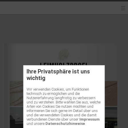
Ihre Privatsphäre ist uns
wichtig
Wir verwenden Cookies, um Funktionen
technisch zu ermöglichen und die
Nutzererfahrung langfristig zu verbessern
und zu verstehen. Bitte wählen Sie aus, welche
Arten von Cookies Sie nutzen möchten und
informieren Sie sich gerne im Detail über uns
und die verwendeten Cookies und die damit
verbundenen Dienste über unser
Impressum
und unsere
Datenschutzhinweise
.