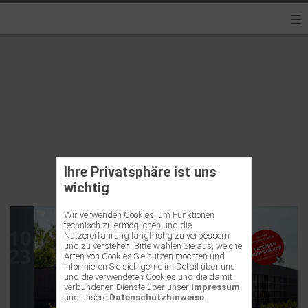
Ihre Privatsphäre ist uns
wichtig
Wir verwenden Cookies, um Funktionen
technisch zu ermöglichen und die
Nutzererfahrung langfristig zu verbessern
und zu verstehen. Bitte wählen Sie aus, welche
Arten von Cookies Sie nutzen möchten und
informieren Sie sich gerne im Detail über uns
und die verwendeten Cookies und die damit
verbundenen Dienste über unser
Impressum
und unsere
Datenschutzhinweise
.