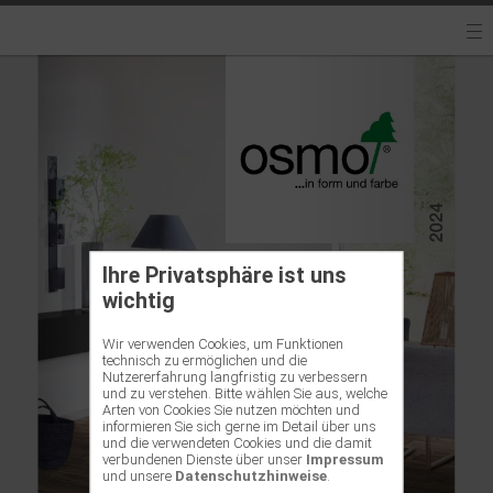
Ihre Privatsphäre ist uns
wichtig
Wir verwenden Cookies, um Funktionen
technisch zu ermöglichen und die
Nutzererfahrung langfristig zu verbessern
und zu verstehen. Bitte wählen Sie aus, welche
Arten von Cookies Sie nutzen möchten und
informieren Sie sich gerne im Detail über uns
und die verwendeten Cookies und die damit
verbundenen Dienste über unser
Impressum
und unsere
Datenschutzhinweise
.