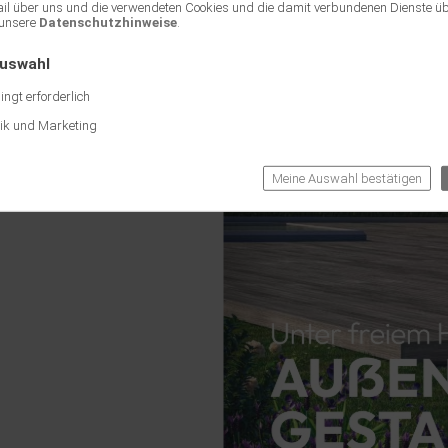
ail über uns und die verwendeten Cookies und die damit verbundenen Dienste ü
unsere
Datenschutzhinweise
.
Auswahl
ngt erforderlich
tik und Marketing
Meine Auswahl bestätigen