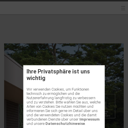
Ihre Privatsphäre ist uns
wichtig
Wir verwenden Cookies, um Funktionen
technisch zu ermöglichen und die
Nutzererfahrung langfristig zu verbessern
und zu verstehen. Bitte wählen Sie aus, welche
Arten von Cookies Sie nutzen möchten und
informieren Sie sich gerne im Detail über uns
und die verwendeten Cookies und die damit
verbundenen Dienste über unser
Impressum
und unsere
Datenschutzhinweise
.