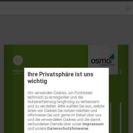
Ihre Privatsphäre ist uns
wichtig
Wir verwenden Cookies, um Funktionen
technisch zu ermöglichen und die
Nutzererfahrung langfristig zu verbessern
und zu verstehen. Bitte wählen Sie aus, welche
Arten von Cookies Sie nutzen möchten und
informieren Sie sich gerne im Detail über uns
und die verwendeten Cookies und die damit
verbundenen Dienste über unser
Impressum
und unsere
Datenschutzhinweise
.