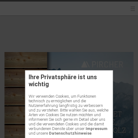
Ihre Privatsphäre ist uns
wichtig
Wir verwenden Cookies, um Funktionen
technisch zu ermöglichen und die
Nutzererfahrung langfristig zu verbessern
und zu verstehen. Bitte wählen Sie aus, welche
Arten von Cookies Sie nutzen möchten und
informieren Sie sich gerne im Detail über uns
und die verwendeten Cookies und die damit
verbundenen Dienste über unser
Impressum
und unsere
Datenschutzhinweise
.