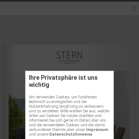
Ihre Privatsphäre ist uns
wichtig
Wir verwenden Cookies, um Funktionen
technisch zu ermöglichen und die
Nutzererfahrung langfristig zu verbessern
und zu verstehen. Bitte wählen Sie aus, welche
Arten von Cookies Sie nutzen möchten und
informieren Sie sich gerne im Detail über uns
und die verwendeten Cookies und die damit
verbundenen Dienste über unser
Impressum
und unsere
Datenschutzhinweise
.