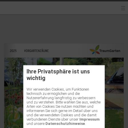
Ihre Privatsphäre ist uns
wichtig
Wir verwenden Cookies, um Funktionen
technisch zu ermöglichen und die
Nutzererfahrung langfristig zu verbessern
und zu verstehen. Bitte wählen Sie aus, welche
Arten von Cookies Sie nutzen möchten und
informieren Sie sich gerne im Detail über uns
und die verwendeten Cookies und die damit
verbundenen Dienste über unser
Impressum
und unsere
Datenschutzhinweise
.