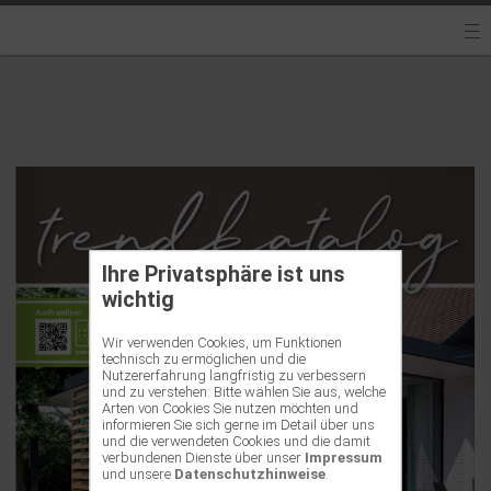
Ihre Privatsphäre ist uns
wichtig
Wir verwenden Cookies, um Funktionen
technisch zu ermöglichen und die
Nutzererfahrung langfristig zu verbessern
und zu verstehen. Bitte wählen Sie aus, welche
Arten von Cookies Sie nutzen möchten und
informieren Sie sich gerne im Detail über uns
und die verwendeten Cookies und die damit
verbundenen Dienste über unser
Impressum
und unsere
Datenschutzhinweise
.