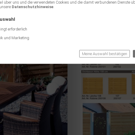
ail über uns und die verwendeten Cookies und die damit verbundenen Dienste ü
unsere
Datenschutzhinweise
.
Auswahl
ngt erforderlich
tik und Marketing
Meine Auswahl bestätigen