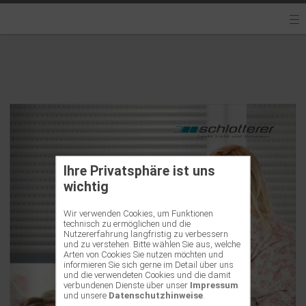
Ihre Privatsphäre ist uns
wichtig
Wir verwenden Cookies, um Funktionen
technisch zu ermöglichen und die
Nutzererfahrung langfristig zu verbessern
und zu verstehen. Bitte wählen Sie aus, welche
Arten von Cookies Sie nutzen möchten und
informieren Sie sich gerne im Detail über uns
und die verwendeten Cookies und die damit
verbundenen Dienste über unser
Impressum
und unsere
Datenschutzhinweise
.