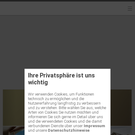
Ihre Privatsphäre ist uns
wichtig
Wir verwenden Cookies, um Funktionen
technisch zu ermöglichen und die
Nutzererfahrung langfristig zu verbessern
und zu verstehen. Bitte wählen Sie aus, welche
Arten von Cookies Sie nutzen möchten und
informieren Sie sich gerne im Detail über uns
und die verwendeten Cookies und die damit
verbundenen Dienste über unser
Impressum
und unsere
Datenschutzhinweise
.