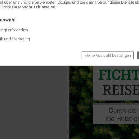
ail über uns und die verwendeten Cookies und die damit verbundenen Dienste ü
unsere
Datenschutzhinweise
.
Auswahl
ngt erforderlich
tik und Marketing
Meine Auswahl bestätigen