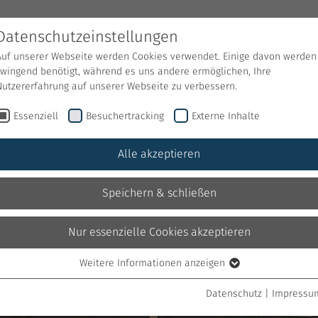
Datenschutzeinstellungen
Auf unserer Webseite werden Cookies verwendet. Einige davon werden
Bauen
Wohnen
Gart
zwingend benötigt, während es uns andere ermöglichen, Ihre
Nutzererfahrung auf unserer Webseite zu verbessern.
Essenziell
Besuchertracking
Externe Inhalte
Alle akzeptieren
Speichern & schließen
Nur essenzielle Cookies akzeptieren
Weitere Informationen anzeigen
Essenziell
Essenzielle Cookies werden für grundlegende Funktionen der
Datenschutz
|
Impressu
Webseite benötigt. Dadurch ist gewährleistet, dass die Webseite