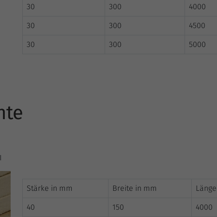
30
300
4000
30
300
4500
30
300
5000
hte
I
Stärke in mm
Breite in mm
Länge
40
150
4000