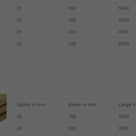
Solange es gesetzt ist, werden bestimmte
25
160
5000
Datenübertragungen unterbunden.
25
200
4000
25
200
4500
25
200
5000
Stärke in mm
Breite in mm
Länge 
30
300
3000
30
300
3500