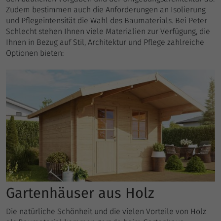
gesendet. Das Cookie hat eine
Zweck
Zudem bestimmen auch die Anforderungen an Isolierung
Lebensdauer von einer Minute. Solange
und Pflegeintensität die Wahl des Baumaterials. Bei Peter
es gesetzt ist, werden bestimmte
Schlecht stehen Ihnen viele Materialien zur Verfügung, die
Datenübertragungen unterbunden.
Ihnen in Bezug auf Stil, Architektur und Pflege zahlreiche
Optionen bieten:
Gartenhäuser aus Holz
Die natürliche Schönheit und die vielen Vorteile von Holz