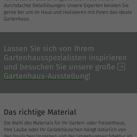
Einstellungen. Unter anderem eine
durchdachte Detaillösungen. Unsere Experten beraten Sie
zufällig generierte ID, für die historische
Zweck
gerne bei uns im Haus und realisieren mit Ihnen das ideale
Anbieter
Google Analytics
Speicherung Ihrer vorgenommen
Gartenhaus.
Einstellungen, falls der Webseiten-
Laufzeit
1 Tag
Betreiber dies eingestellt hat.
Enthält eine zufallsgenerierte User-ID.
Anhand dieser ID kann Google Analytics
Lassen Sie sich von Ihrem
Zweck
wiederkehrende User auf dieser Website
Gartenhausspezialisten inspirieren
wiedererkennen und die Daten von
und besuchen Sie unsere große
früheren Besuchen zusammenführen.
Gartenhaus-Ausstellung
!
Name
_gat_UA
Anbieter
Google Analytics
Das richtige Material
Laufzeit
1 Minute
Die Wahl des Materials für Ihr Garten- oder Freizeithaus,
Bestimmte Daten werden nur maximal
Ihre Laube oder Ihr Gerätehäuschen hängt natürlich von
einmal pro Minute an Google Analytics
den baulichen Vorgaben und der Umgebungsarchitektur ab.