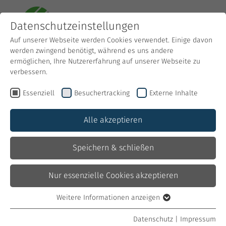
Datenschutzeinstellungen
Auf unserer Webseite werden Cookies verwendet. Einige davon
werden zwingend benötigt, während es uns andere
ermöglichen, Ihre Nutzererfahrung auf unserer Webseite zu
verbessern.
Essenziell
Besuchertracking
Externe Inhalte
Mehr Raum zum Leben und
Alle akzeptieren
Genießen
Speichern & schließen
Ihr neues Gartenhaus
Nur essenzielle Cookies akzeptieren
Weitere Informationen anzeigen
Gartenhäuser
Essenziell
Essenzielle Cookies werden für grundlegende Funktionen der
Datenschutz
|
Impressum