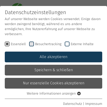
Datenschutzeinstellungen
Auf unserer Webseite werden Cookies verwendet. Einige davon
werden zwingend benötigt, während es uns andere
ermöglichen, Ihre Nutzererfahrung auf unserer Webseite zu
verbessern.
Essenziell
Besuchertracking
Externe Inhalte
Alle akzeptieren
Holzhandwerk in Perfektion.
Speichern & schließen
Nur essenzielle Cookies akzeptieren
Stellenangebot Bodenleger
Weitere Informationen anzeigen
Essenziell
(m/w/d)
Essenzielle Cookies werden für grundlegende Funktionen der
Datenschutz
|
Impressum