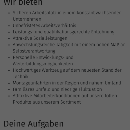
Wir bieten
Einstellungen. Unter anderem eine
zufällig generierte ID, für die historische
Zweck
Anbieter
Google Analytics
Sicheren Arbeitsplatz in einem konstant wachsenden
Speicherung Ihrer vorgenommen
Unternehmen
Einstellungen, falls der Webseiten-
Laufzeit
1 Tag
Unbefristetes Arbeitsverhältnis
Betreiber dies eingestellt hat.
Leistungs- und qualifikationsgerechte Entlohnung
Enthält eine zufallsgenerierte User-ID.
Attraktive Sozialleistungen
Anhand dieser ID kann Google Analytics
Abwechslungsreiche Tätigkeit mit einem hohen Maß an
Zweck
wiederkehrende User auf dieser Website
Selbstverantwortung
wiedererkennen und die Daten von
Personelle Entwicklungs- und
früheren Besuchen zusammenführen.
Weiterbildungsmöglichkeiten
Hochwertiges Werkzeug auf dem neuesten Stand der
Technik
Name
_gat_UA
Montageanfahrten in der Region und nahem Umland
Familiäres Umfeld und niedrige Fluktuation
Anbieter
Google Analytics
Attraktive Mitarbeiterkonditionen auf unsere tollen
Produkte aus unserem Sortiment
Laufzeit
1 Minute
Bestimmte Daten werden nur maximal
Deine Aufgaben
einmal pro Minute an Google Analytics