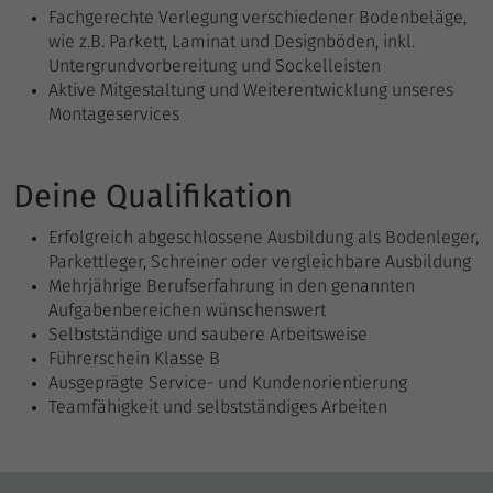
gesendet. Das Cookie hat eine
Fachgerechte Verlegung verschiedener Bodenbeläge,
Zweck
Lebensdauer von einer Minute. Solange
wie z.B. Parkett, Laminat und Designböden, inkl.
es gesetzt ist, werden bestimmte
Untergrundvorbereitung und Sockelleisten
Datenübertragungen unterbunden.
Aktive Mitgestaltung und Weiterentwicklung unseres
Montageservices
Deine Qualifikation
Erfolgreich abgeschlossene Ausbildung als Bodenleger,
Parkettleger, Schreiner oder vergleichbare Ausbildung
Mehrjährige Berufserfahrung in den genannten
Aufgabenbereichen wünschenswert
Selbstständige und saubere Arbeitsweise
Führerschein Klasse B
Ausgeprägte Service- und Kundenorientierung
Teamfähigkeit und selbstständiges Arbeiten