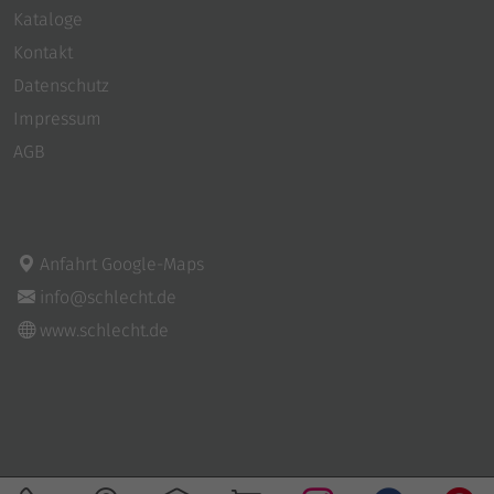
gesendet. Das Cookie hat eine
Zweck
Kataloge
Lebensdauer von einer Minute. Solange
Kontakt
es gesetzt ist, werden bestimmte
Datenübertragungen unterbunden.
Datenschutz
Impressum
AGB
Anfahrt Google-Maps
info@schlecht.de
www.schlecht.de