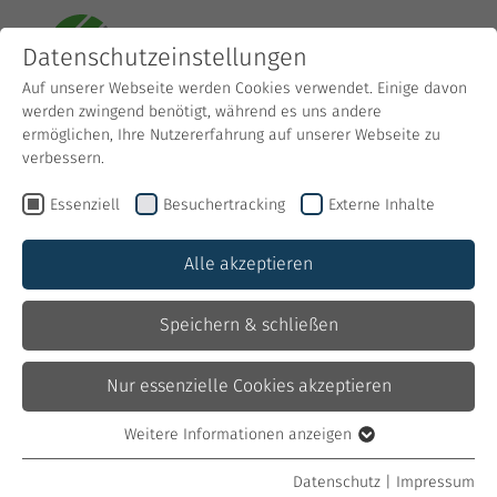
Datenschutzeinstellungen
Auf unserer Webseite werden Cookies verwendet. Einige davon
werden zwingend benötigt, während es uns andere
ermöglichen, Ihre Nutzererfahrung auf unserer Webseite zu
verbessern.
Essenziell
Besuchertracking
Externe Inhalte
Alle akzeptieren
Keiner muss alles können
Speichern & schließen
Aber wir wissen, wer's kann
Nur essenzielle Cookies akzeptieren
Weitere Informationen anzeigen
Unser Netzwerk
Essenziell
Essenzielle Cookies werden für grundlegende Funktionen der
Datenschutz
|
Impressum