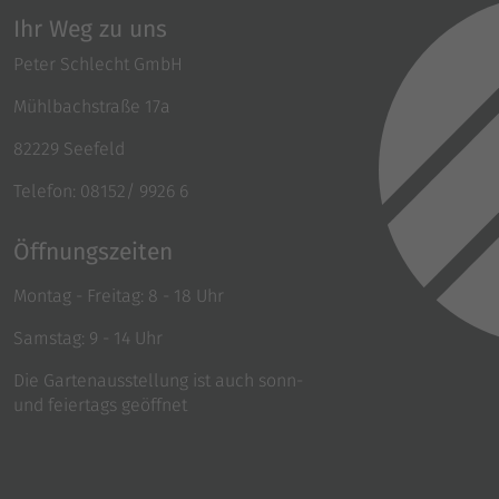
Einstellungen. Unter anderem eine
Ihr Weg zu uns
zufällig generierte ID, für die historische
Zweck
Anbieter
Google Analytics
Speicherung Ihrer vorgenommen
Peter Schlecht GmbH
Einstellungen, falls der Webseiten-
Laufzeit
1 Tag
Betreiber dies eingestellt hat.
Mühlbachstraße 17a
Enthält eine zufallsgenerierte User-ID.
82229 Seefeld
Anhand dieser ID kann Google Analytics
Telefon: 08152/ 9926 6
Zweck
wiederkehrende User auf dieser Website
wiedererkennen und die Daten von
früheren Besuchen zusammenführen.
Öffnungszeiten
Montag - Freitag: 8 - 18 Uhr
Name
_gat_UA
Samstag: 9 - 14 Uhr
Anbieter
Google Analytics
Die Gartenausstellung ist auch sonn-
und feiertags geöffnet
Laufzeit
1 Minute
Bestimmte Daten werden nur maximal
einmal pro Minute an Google Analytics