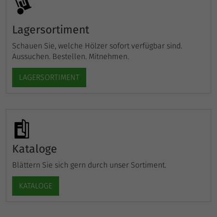
gesendet. Das Cookie hat eine
Zweck
Lebensdauer von einer Minute. Solange
es gesetzt ist, werden bestimmte
Lagersortiment
Datenübertragungen unterbunden.
Schauen Sie, welche Hölzer sofort verfügbar sind.
Aussuchen. Bestellen. Mitnehmen.
LAGERSORTIMENT
Kataloge
Blättern Sie sich gern durch unser Sortiment.
KATALOGE