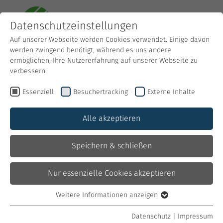
Datenschutzeinstellungen
Auf unserer Webseite werden Cookies verwendet. Einige davon
werden zwingend benötigt, während es uns andere
ermöglichen, Ihre Nutzererfahrung auf unserer Webseite zu
verbessern.
Essenziell
Besuchertracking
Externe Inhalte
Alle akzeptieren
Nächstes Projekt: Garten.
Speichern & schließen
Das Holz für Ihren Außenbereich.
Nur essenzielle Cookies akzeptieren
Gartenholz
Weitere Informationen anzeigen
Essenziell
Essenzielle Cookies werden für grundlegende Funktionen der
Datenschutz
|
Impressum
Konstruktionsholz ökologisch und