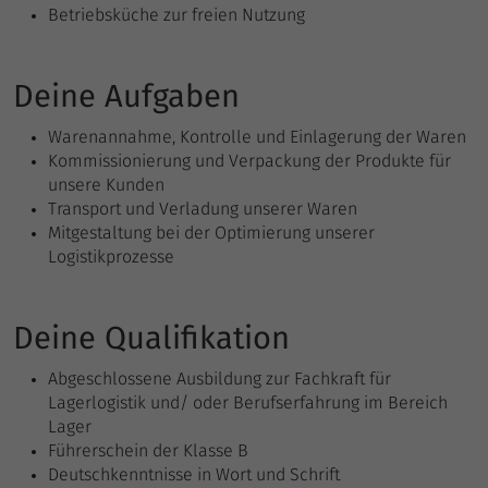
gesendet. Das Cookie hat eine
Betriebsküche zur freien Nutzung
Zweck
Lebensdauer von einer Minute. Solange
es gesetzt ist, werden bestimmte
Datenübertragungen unterbunden.
Deine Aufgaben
Warenannahme, Kontrolle und Einlagerung der Waren
Kommissionierung und Verpackung der Produkte für
unsere Kunden
Transport und Verladung unserer Waren
Mitgestaltung bei der Optimierung unserer
Logistikprozesse
Deine Qualifikation
Abgeschlossene Ausbildung zur Fachkraft für
Lagerlogistik und/ oder Berufserfahrung im Bereich
Lager
Führerschein der Klasse B
Deutschkenntnisse in Wort und Schrift