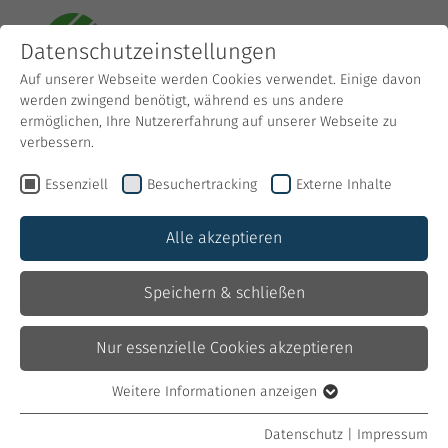
Datenschutzeinstellungen
Auf unserer Webseite werden Cookies verwendet. Einige davon
werden zwingend benötigt, während es uns andere
ermöglichen, Ihre Nutzererfahrung auf unserer Webseite zu
verbessern.
Essenziell
Besuchertracking
Externe Inhalte
Alle akzeptieren
Mach uns noch bunter.
Speichern & schließen
Denn das Gras ist bei uns schon ziemlich grün ;)
Nur essenzielle Cookies akzeptieren
Stellenangebot Fachkraft für
Weitere Informationen anzeigen
Essenziell
Lagerlogistik (m/w/d)
Essenzielle Cookies werden für grundlegende Funktionen der
Datenschutz
|
Impressum