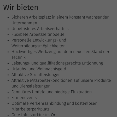
Einstellungen. Unter anderem eine
Wir bieten
zufällig generierte ID, für die historische
Zweck
Anbieter
Google Analytics
Speicherung Ihrer vorgenommen
Sicheren Arbeitsplatz in einem konstant wachsenden
Einstellungen, falls der Webseiten-
Laufzeit
1 Tag
Unternehmen
Betreiber dies eingestellt hat.
Unbefristetes Arbeitsverhältnis
Enthält eine zufallsgenerierte User-ID.
Flexibele Arbeitszeitmodelle
Anhand dieser ID kann Google Analytics
Personelle Entwicklungs- und
Zweck
wiederkehrende User auf dieser Website
Weiterbildungsmöglichkeiten
wiedererkennen und die Daten von
Hochwertiges Werkzeug auf dem neuesten Stand der
früheren Besuchen zusammenführen.
Technik
Leistungs- und qualifikationsgerechte Entlohnung
Urlaubs- und Weihnachtsgeld
Name
_gat_UA
Attraktive Sozialleistungen
Attraktive Mitarbeiterkonditionen auf unsere Produkte
Anbieter
Google Analytics
und Dienstleistungen
Familiäres Umfeld und niedrige Fluktuation
Laufzeit
1 Minute
Firmenevents
Optimale Verkehrsanbindung und kostenloser
Bestimmte Daten werden nur maximal
Mitarbeiterparkplatz
einmal pro Minute an Google Analytics
Gute Infrasturktur im Ort