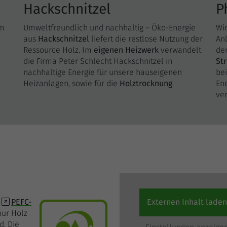
Solange es gesetzt ist, werden bestimmte
Hackschnitzel
P
Datenübertragungen unterbunden.
im
Umweltfreundlich und nachhaltig – Öko-Energie
Wir
aus
Hackschnitzel
liefert die restlose Nutzung der
An
Ressource Holz. Im
eigenen Heizwerk
verwandelt
de
die Firma Peter Schlecht Hackschnitzel in
St
nachhaltige Energie für unsere hauseigenen
bei
Heizanlagen, sowie für die
Holztrocknung
.
Ene
ve
n
PEFC-
Externen Inhalt laden
 nur Holz
d. Die