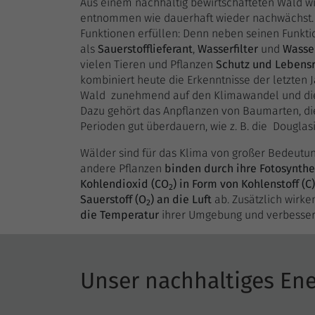
Aus einem nachhaltig bewirtschafteten Wald wir
entnommen wie dauerhaft wieder nachwächst. 
Funktionen erfüllen: Denn neben seinen Funkt
als
Sauerstofflieferant
,
Wasserfilter
und
Wasse
vielen Tieren und Pflanzen
Schutz und Lebens
kombiniert heute die Erkenntnisse der letzten 
Wald zunehmend auf den Klimawandel und di
Dazu gehört das Anpflanzen von Baumarten, d
Perioden gut überdauern, wie z. B. die Douglasi
Wälder sind für das Klima von großer Bedeutu
andere Pflanzen
binden durch ihre Fotosynth
Kohlendioxid (CO
) in Form von Kohlenstoff (C)
2
Sauerstoff (O
) an die Luft
ab. Zusätzlich wir
2
die Temperatur
ihrer Umgebung und verbessern 
Unser nachhaltiges En