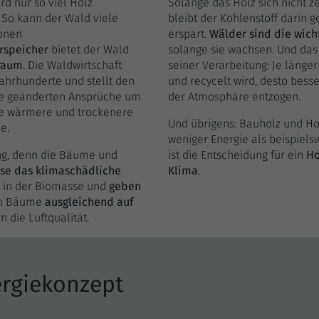
d nur so viel Holz
Solange das Holz sich nicht ze
Ihrer vorgenommen Einstellungen, falls der
Anbieter
Google Analytics
So kann der Wald viele
bleibt der Kohlenstoff darin
Webseiten-Betreiber dies eingestellt hat.
ionen
erspart.
Wälder sind die wich
Laufzeit
1 Tag
rspeicher
bietet der Wald
solange sie wachsen. Und das 
raum
. Die Waldwirtschaft
seiner Verarbeitung: Je länge
Enthält eine zufallsgenerierte User-ID. Anhand
Jahrhunderte und stellt den
und recycelt wird, desto bess
dieser ID kann Google Analytics wiederkehrende
e geänderten Ansprüche um.
der Atmosphäre entzogen.
Zweck
User auf dieser Website wiedererkennen und
ie wärmere und trockenere
die Daten von früheren Besuchen
Und übrigens: Bauholz und Ho
e.
zusammenführen.
weniger Energie als beispiels
ng, denn die Bäume und
ist die Entscheidung für ein
Ho
ese das klimaschädliche
Klima
.
Name
_gat_UA
in der Biomasse und
geben
ken Bäume
ausgleichend auf
Anbieter
Google Analytics
die Luftqualität.
Laufzeit
1 Minute
Bestimmte Daten werden nur maximal einmal
ergiekonzept
pro Minute an Google Analytics gesendet. Das
Zweck
Cookie hat eine Lebensdauer von einer Minute.