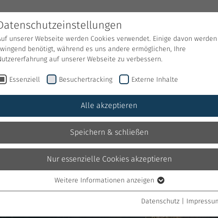
Datenschutzeinstellungen
Auf unserer Webseite werden Cookies verwendet. Einige davon werden
Bauen
Wohnen
Gart
zwingend benötigt, während es uns andere ermöglichen, Ihre
Nutzererfahrung auf unserer Webseite zu verbessern.
Essenziell
Besuchertracking
Externe Inhalte
Alle akzeptieren
Speichern & schließen
Nur essenzielle Cookies akzeptieren
Weitere Informationen anzeigen
Essenziell
Essenzielle Cookies werden für grundlegende Funktionen der
Datenschutz
|
Impressu
Webseite benötigt. Dadurch ist gewährleistet, dass die Webseite